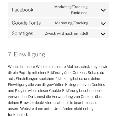
Marketing/Tracking,
Facebook
Consent
Funktional
to
Google Fonts
Marketing/Tracking
service
Consent
facebook
to
Sonstiges
Zweck wird noch ermittelt
Consent
service
to
google-
service
fonts
7. Einwilligung
sonstiges
Wenn du unsere Website das erste Mal besuchst, zeigen wir
dir ein Pop-Up mit einer Erklärung über Cookies. Sobald du
auf „Einstellungen speichern“ klickst, gibst du uns deine
Einwilligung alle von dir gewählten Kategorien von Cookies
und Plugins wie in dieser Cookie-Erklärung beschrieben zu
verwenden. Du kannst die Verwendung von Cookies über
deinen Browser deaktivieren, aber bitte beachte, dass
unsere Website dann unter Umständen nicht richtig
funktioniert.