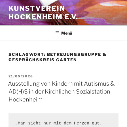
Zum
KUNSTVEREIN
Inhalt
HOCKENHEIM E.V.
springen
Menü
SCHLAGWORT:
BETREUUNGSGRUPPE &
GESPRÄCHSKREIS GARTEN
VERÖFFENTLICHT
21/05/2026
AM
Ausstellung von Kindern mit Autismus &
AD(H)S in der Kirchlichen Sozialstation
Hockenheim
„Man sieht nur mit dem Herzen gut. 