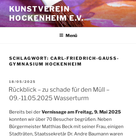
Zum
KUNSTVEREIN
Inhalt
HOCKENHEIM E.V.
springen
Menü
SCHLAGWORT:
CARL-FRIEDRICH-GAUSS-G
YMNASIUM HOCKENHEIM
VERÖFFENTLICHT
18/05/2025
AM
Rückblick – zu schade für den Müll –
09.-11.05.2025 Wasserturm
Bereits bei der
Vernissage am Freitag, 9. Mai 2025
konnten wir über 70 Besucher begrüßen. Neben
Bürgermeister Matthias Beck mit seiner Frau, einigen
Stadträten, Staatssekretär Dr. Andre Baumann waren