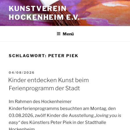
Zum
KUNSTVEREIN
Inhalt
HOCKENHEIM E.V.
springen
Menü
SCHLAGWORT:
PETER PIEK
VERÖFFENTLICHT
04/08/2026
AM
Kinder entdecken Kunst beim
Ferienprogramm der Stadt
Im Rahmen des Hockenheimer
Kinderferienprogramms besuchten am Montag, den
03.08.2026, zwölf Kinder die Ausstellung
„loving you is
easy“
des Künstlers Peter Piek in der Stadthalle
Hockenheim.