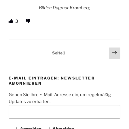
Bilder: Dagmar Kramberg
3
Seitennummerierung
Näch
Seite
1
Seit
der
Beiträge
E-MAIL EINTRAGEN: NEWSLETTER
ABONNIEREN
Geben Sie Ihre E-Mail-Adresse ein, um regelmäßig
Updates zu erhalten.