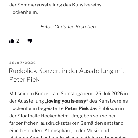
der Sommerausstellung des Kunstvereins
Hockenheim.
Fotos: Christian Kramberg
2
VERÖFFENTLICHT
28/07/2026
AM
Rückblick Konzert in der Ausstellung mit
Peter Piek
Mit seinem Konzert am Samstagabend, 25. Juli 2026 in
der Ausstellung
„loving you is easy“
des Kunstvereins
Hockenheim begeisterte
Peter Piek
das Publikum in
der Stadthalle Hockenheim. Umgeben von seinen
farbenfrohen, ausdrucksstarken Gemälden entstand
eine besondere Atmosphäre, in der Musik und
bildende Kunst auf eindrucksvolle Weise miteinander