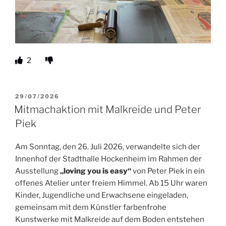
2
VERÖFFENTLICHT
29/07/2026
AM
Mitmachaktion mit Malkreide und Peter
Piek
Am Sonntag, den 26. Juli 2026, verwandelte sich der
Innenhof der Stadthalle Hockenheim im Rahmen der
Ausstellung
„loving you is easy“
von Peter Piek in ein
offenes Atelier unter freiem Himmel. Ab 15 Uhr waren
Kinder, Jugendliche und Erwachsene eingeladen,
gemeinsam mit dem Künstler farbenfrohe
Kunstwerke mit Malkreide auf dem Boden entstehen