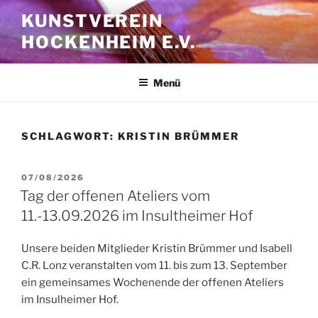
Zum
KUNSTVEREIN
Inhalt
HOCKENHEIM E.V.
springen
Menü
SCHLAGWORT:
KRISTIN BRÜMMER
VERÖFFENTLICHT
07/08/2026
AM
Tag der offenen Ateliers vom
11.-13.09.2026 im Insultheimer Hof
Unsere beiden Mitglieder Kristin Brümmer und Isabell
C.R. Lonz veranstalten vom 11. bis zum 13. September
ein gemeinsames Wochenende der offenen Ateliers
im Insulheimer Hof.