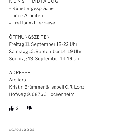
K U N S T I M D I A L O G
– Künstlergespräche
– neue Arbeiten
– Treffpunkt Terrasse
ÖFFNUNGSZEITEN
Freitag 11. September 18-22 Uhr
Samstag 12. September 14-19 Uhr
Sonntag 13. September 14-19 Uhr
ADRESSE
Ateliers
Kristin Brümmer & Isabell C.R. Lonz
Hofweg 9, 68766 Hockenheim
2
VERÖFFENTLICHT
16/03/2025
AM