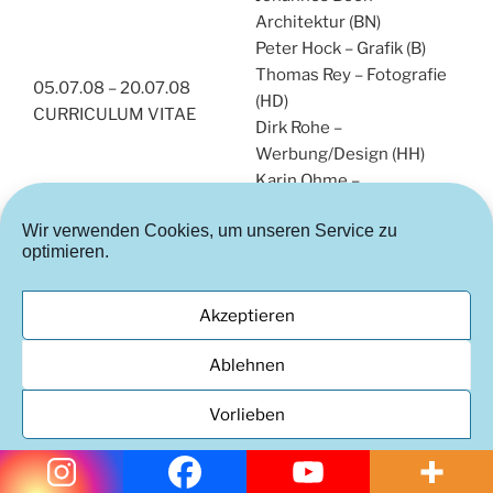
Architektur (BN)
Peter Hock – Grafik (B)
Thomas Rey – Fotografie
05.07.08 – 20.07.08
(HD)
CURRICULUM VITAE
Dirk Rohe –
Werbung/Design (HH)
Karin Ohme –
Malerei/Plastik (HD)
Wir verwenden Cookies, um unseren Service zu
22.06.08 – 20.07.08
optimieren.
Bernd Brach
Trost & Hilfe (Installation)
Akzeptieren
08.05.08 – 04.09.08
Wolfgang Glass
Glass-Geschöpfe
Ablehnen
10.04.08 – 11.07.08
Vorlieben
Zeichnung, Malerei,
Martin Eckrich
Plastik
Cookie-Richtlinie
Datenschutzerklärung
Impressum
24.01.08 – 04.04.08