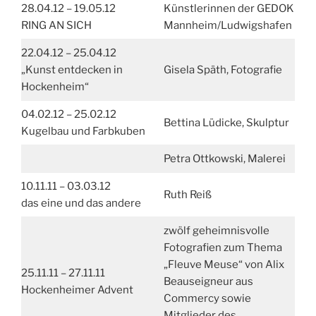
28.04.12 – 19.05.12
Künstlerinnen der GEDOK
RING AN SICH
Mannheim/Ludwigshafen
22.04.12 – 25.04.12
„Kunst entdecken in
Gisela Späth, Fotografie
Hockenheim“
04.02.12 – 25.02.12
Bettina Lüdicke, Skulptur
Kugelbau und Farbkuben
Petra Ottkowski, Malerei
10.11.11 – 03.03.12
Ruth Reiß
das eine und das andere
zwölf geheimnisvolle
Fotografien zum Thema
„Fleuve Meuse“ von Alix
25.11.11 – 27.11.11
Beauseigneur aus
Hockenheimer Advent
Commercy sowie
Mitglieder des