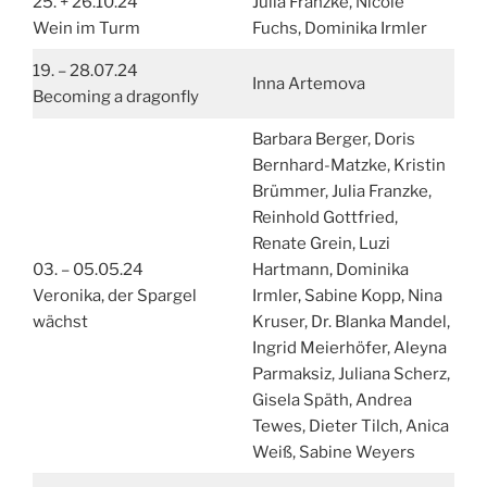
25. + 26.10.24
Julia Franzke, Nicole
Wein im Turm
Fuchs, Dominika Irmler
19. – 28.07.24
Inna Artemova
Becoming a dragonfly
Barbara Berger, Doris
Bernhard-Matzke, Kristin
Brümmer, Julia Franzke,
Reinhold Gottfried,
Renate Grein, Luzi
03. – 05.05.24
Hartmann, Dominika
Veronika, der Spargel
Irmler, Sabine Kopp, Nina
wächst
Kruser, Dr. Blanka Mandel,
Ingrid Meierhöfer, Aleyna
Parmaksiz, Juliana Scherz,
Gisela Späth, Andrea
Tewes, Dieter Tilch, Anica
Weiß, Sabine Weyers