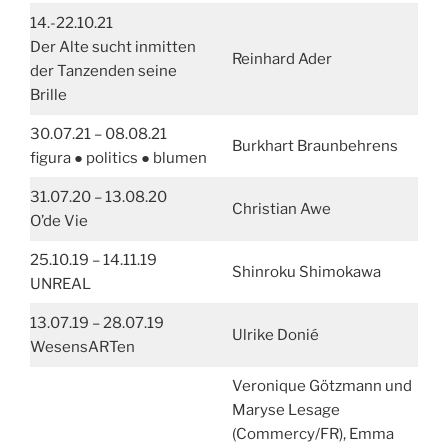
14.-22.10.21
Der Alte sucht inmitten
Reinhard Ader
der Tanzenden seine
Brille
30.07.21 – 08.08.21
Burkhart Braunbehrens
figura ● politics ● blumen
31.07.20 – 13.08.20
Christian Awe
O’de Vie
25.10.19 – 14.11.19
Shinroku Shimokawa
UNREAL
13.07.19 – 28.07.19
Ulrike Donié
WesensARTen
Veronique Götzmann und
Maryse Lesage
(Commercy/FR), Emma