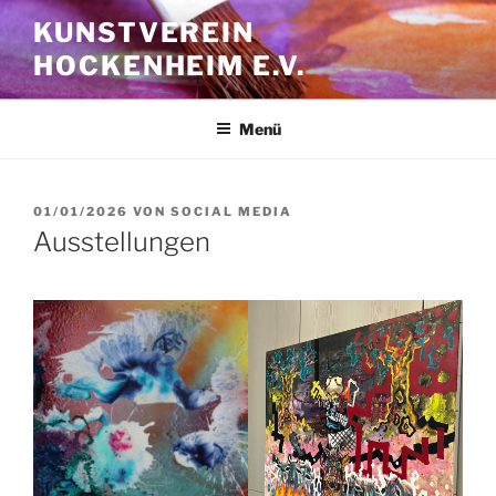
Zum
KUNSTVEREIN
Inhalt
HOCKENHEIM E.V.
springen
Menü
VERÖFFENTLICHT
01/01/2026
VON
SOCIAL MEDIA
AM
Ausstellungen