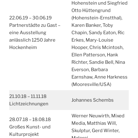
Hohenstein und Siegfried
Otto Hüttengrund
22.06.19 – 30.06.19
(Hohenstein-Ernstthal),
Partnerstädte zu Gast –
Karen Banker, Toby
eine Ausstellung
Chapin, Sandy Eaton, Ric
anlässlich 1250 Jahre
Erkes, Mary-Louise
Hockenheim
Hooper, Chris Mcintosh,
Ellen Patterson, Hank
Richter, Sandie Bell, Nina
Everson, Barbara
Earnshaw, Anne Harkness
(Mooresville/USA)
21.10.18 – 11.11.18
Johannes Schembs
Lichtzeichnungen
Werner Neuwirth, Mixed
28.07.18 – 18.08.18
Media, Matthias Will,
Großes Kunst- und
Skulptur, Gerd Winter,
Kulturprojekt