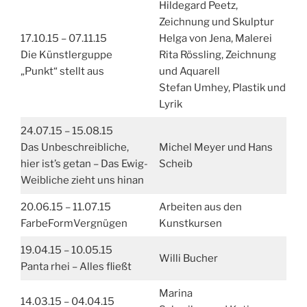
Hildegard Peetz,
Zeichnung und Skulptur
17.10.15 – 07.11.15
Helga von Jena, Malerei
Die Künstlerguppe
Rita Rössling, Zeichnung
„Punkt“ stellt aus
und Aquarell
Stefan Umhey, Plastik und
Lyrik
24.07.15 – 15.08.15
Das Unbeschreibliche,
Michel Meyer und Hans
hier ist’s getan – Das Ewig-
Scheib
Weibliche zieht uns hinan
20.06.15 – 11.07.15
Arbeiten aus den
FarbeFormVergnügen
Kunstkursen
19.04.15 – 10.05.15
Willi Bucher
Panta rhei – Alles fließt
Marina
14.03.15 – 04.04.15