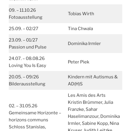
09. – 11.10.26
Tobias Wirth
Fotoausstellung
25.09. – 02/27
Tina Chwala
23.09. – 01/27
Dominika Irmler
Passion und Pulse
24.07. – 08.08.26
Peter Piek
Loving You Is Easy
20.05. – 09/26
Kindern mit Autismus &
Bilderausstellung
AD(H)S
Les Amis des Arts
Kristin Brümmer, Julia
02. – 31.05.26
Franzke, Sahar
Gemeinsame Horizonte –
Haselimanzour, Dominika
horizons communs
Irmler, Sabine Kopp, Nina
Schloss Stanislas,
Kruser, Judith Leitzke,