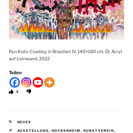
Ryo Kato: Cowboy in Brasilien IV, 140×180 cm, Öl, Acryl
auf Leinwand, 2022
Teilen
4
KATEGORIEN
NEUES
SCHLAGWÖRTER
AUSSTELLUNG
,
HOCKENHEIM
,
KUNSTVEREIN
,