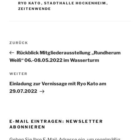
RYO KATO
,
STADTHALLE HOCKENHEIM
,
ZEITENWENDE
Beitragsnavigation
Vorheriger
ZURÜCK
Beitrag
Rückblick Mitgliederausstellung „Rundherum
Weiß“ 06.-08.05.2022 im Wasserturm
Nächster
WEITER
Beitrag
Einladung zur Vernissage mit Ryo Kato am
29.07.2022
E-MAIL EINTRAGEN: NEWSLETTER
ABONNIEREN
Geben Sie Ihre E-Mail-Adresse ein, um regelmäßig