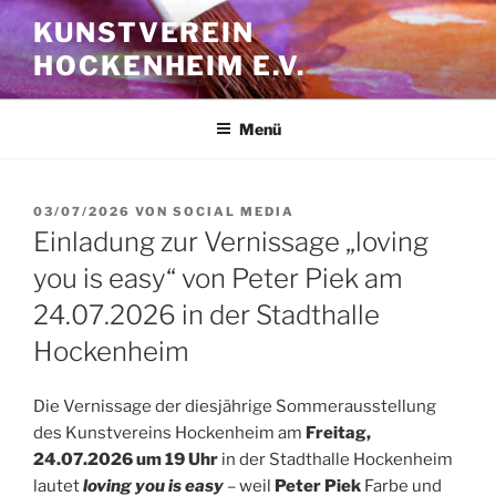
Zum
KUNSTVEREIN
Inhalt
HOCKENHEIM E.V.
springen
Menü
VERÖFFENTLICHT
03/07/2026
VON
SOCIAL MEDIA
AM
Einladung zur Vernissage „loving
you is easy“ von Peter Piek am
24.07.2026 in der Stadthalle
Hockenheim
Die Vernissage der diesjährige Sommerausstellung
des Kunstvereins Hockenheim am
Freitag,
24.07.2026 um 19 Uhr
in der Stadthalle Hockenheim
lautet
loving you is easy
– weil
Peter Piek
Farbe und