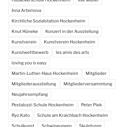
Hubäckerschule Hockenheim
Ilse Müller
Inna Artemova
Kirchliche Sozialstation Hockenheim
Knut Hüneke
Konzert in der Ausstellung
Kunstverein
Kunstverein Hockenheim
Kunstwettbewerb
les amis des arts
loving you is easy
Martin-Luther-Haus Hockenheim
Mitglieder
Mitgliederausstellung
Mitgliederversammlung
Neujahrsempfang
Pestalozzi-Schule Hockenheim
Peter Piek
Ryo Kato
Schule am Kraichbach Hockenheim
Schulkunst
Schwingungen
Skulpturen