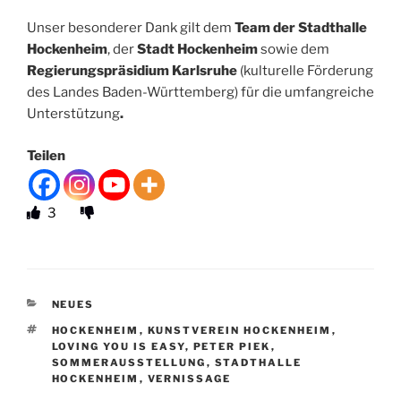
Unser besonderer Dank gilt dem
Team der Stadthalle
Hockenheim
, der
Stadt Hockenheim
sowie dem
Regierungspräsidium Karlsruhe
(kulturelle Förderung
des Landes Baden-Württemberg) für die umfangreiche
Unterstützung
.
Teilen
3
KATEGORIEN
NEUES
SCHLAGWÖRTER
HOCKENHEIM
,
KUNSTVEREIN HOCKENHEIM
,
LOVING YOU IS EASY
,
PETER PIEK
,
SOMMERAUSSTELLUNG
,
STADTHALLE
HOCKENHEIM
,
VERNISSAGE