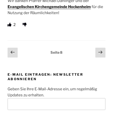
Wir danken Pfarrer Michael Dahlinger und der
Evangelischen Kirchengemeinde Hockenheim
für die
Nutzung der Räumlichkeiten!
2
Seitennummerierung
Vorherige
Näch
Seite
8
Seite
Seit
der
Beiträge
E-MAIL EINTRAGEN: NEWSLETTER
ABONNIEREN
Geben Sie Ihre E-Mail-Adresse ein, um regelmäßig
Updates zu erhalten.