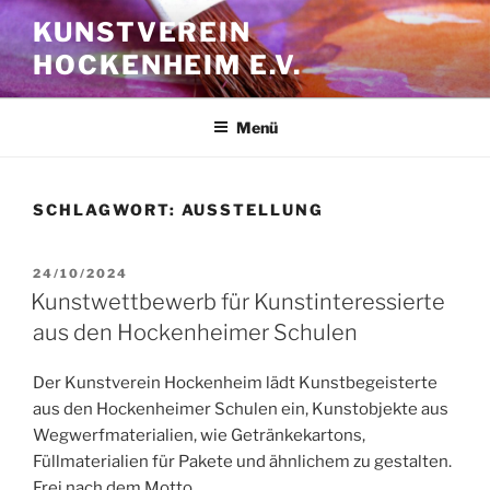
Zum
KUNSTVEREIN
Inhalt
HOCKENHEIM E.V.
springen
Menü
SCHLAGWORT:
AUSSTELLUNG
VERÖFFENTLICHT
24/10/2024
AM
Kunstwettbewerb für Kunstinteressierte
aus den Hockenheimer Schulen
Der Kunstverein Hockenheim lädt Kunstbegeisterte
aus den Hockenheimer Schulen ein, Kunstobjekte aus
Wegwerfmaterialien, wie Getränkekartons,
Füllmaterialien für Pakete und ähnlichem zu gestalten.
Frei nach dem Motto