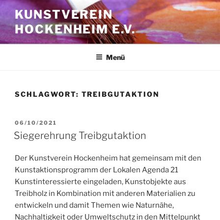
Zum
KUNSTVEREIN
Inhalt
HOCKENHEIM E.V.
springen
Menü
SCHLAGWORT:
TREIBGUTAKTION
VERÖFFENTLICHT
06/10/2021
AM
Siegerehrung Treibgutaktion
Der Kunstverein Hockenheim hat gemeinsam mit den
Kunstaktionsprogramm der Lokalen Agenda 21
Kunstinteressierte eingeladen, Kunstobjekte aus
Treibholz in Kombination mit anderen Materialien zu
entwickeln und damit Themen wie Naturnähe,
Nachhaltigkeit oder Umweltschutz in den Mittelpunkt