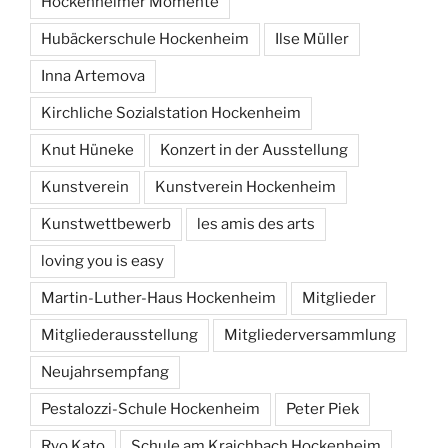
Hockenheimer Momente
Hubäckerschule Hockenheim
Ilse Müller
Inna Artemova
Kirchliche Sozialstation Hockenheim
Knut Hüneke
Konzert in der Ausstellung
Kunstverein
Kunstverein Hockenheim
Kunstwettbewerb
les amis des arts
loving you is easy
Martin-Luther-Haus Hockenheim
Mitglieder
Mitgliederausstellung
Mitgliederversammlung
Neujahrsempfang
Pestalozzi-Schule Hockenheim
Peter Piek
Ryo Kato
Schule am Kraichbach Hockenheim