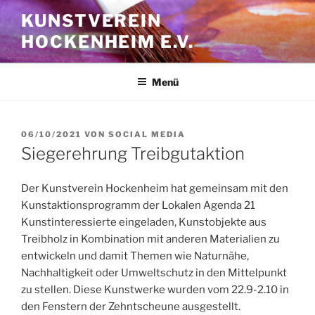
Zum
KUNSTVEREIN
Inhalt
HOCKENHEIM E.V.
springen
Menü
VERÖFFENTLICHT
06/10/2021
VON
SOCIAL MEDIA
AM
Siegerehrung Treibgutaktion
Der Kunstverein Hockenheim hat gemeinsam mit den
Kunstaktionsprogramm der Lokalen Agenda 21
Kunstinteressierte eingeladen, Kunstobjekte aus
Treibholz in Kombination mit anderen Materialien zu
entwickeln und damit Themen wie Naturnähe,
Nachhaltigkeit oder Umweltschutz in den Mittelpunkt
zu stellen. Diese Kunstwerke wurden vom 22.9-2.10 in
den Fenstern der Zehntscheune ausgestellt.