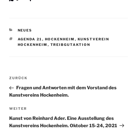
KATEGORIEN
NEUES
SCHLAGWÖRTER
AGENDA 21
,
HOCKENHEIM
,
KUNSTVEREIN
HOCKENHEIM
,
TREIBGUTAKTION
Beitragsnavigation
Vorheriger
ZURÜCK
Beitrag
Fragen und Antworten mit dem Vorstand des
Kunstvereins Hockenheim.
Nächster
WEITER
Beitrag
Kunst von Reinhard Ader. Eine Ausstellung des
Kunstvereins Hockenheim. Oktober 15-24, 2021