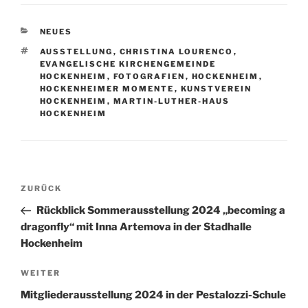
KATEGORIEN
NEUES
SCHLAGWÖRTER
AUSSTELLUNG
,
CHRISTINA LOURENCO
,
EVANGELISCHE KIRCHENGEMEINDE
HOCKENHEIM
,
FOTOGRAFIEN
,
HOCKENHEIM
,
HOCKENHEIMER MOMENTE
,
KUNSTVEREIN
HOCKENHEIM
,
MARTIN-LUTHER-HAUS
HOCKENHEIM
Beitragsnavigation
Vorheriger
ZURÜCK
Beitrag
Rückblick Sommerausstellung 2024 „becoming a
dragonfly“ mit Inna Artemova in der Stadhalle
Hockenheim
Nächster
WEITER
Beitrag
Mitgliederausstellung 2024 in der Pestalozzi-Schule