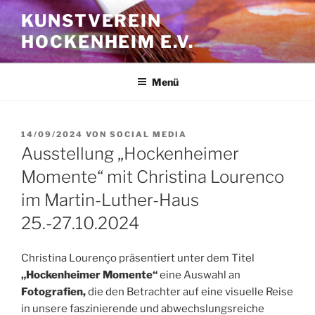
Zum
KUNSTVEREIN
Inhalt
HOCKENHEIM E.V.
springen
Menü
VERÖFFENTLICHT
14/09/2024
VON
SOCIAL MEDIA
AM
Ausstellung „Hockenheimer
Momente“ mit Christina Lourenco
im Martin-Luther-Haus
25.-27.10.2024
Christina Lourenço präsentiert unter dem Titel
„Hockenheimer Momente“
eine Auswahl an
Fotografien,
die den Betrachter auf eine visuelle Reise
in unsere faszinierende und abwechslungsreiche