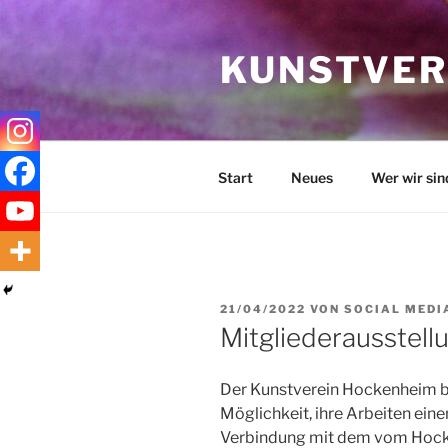
Zum
Inhalt
KUNSTVERE
springen
Start
Neues
Wer wir sin
VERÖFFENTLICHT
21/04/2022
VON
SOCIAL MEDI
AM
Mitgliederausstel
Der Kunstverein Hockenheim bi
Möglichkeit, ihre Arbeiten ein
Verbindung mit dem vom Hock