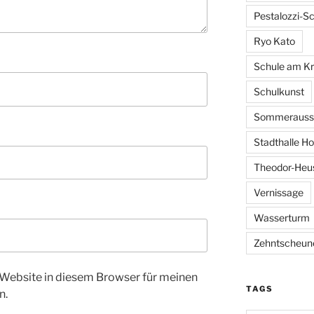
Pestalozzi-S
Ryo Kato
Schule am K
Schulkunst
Sommerausst
Stadthalle H
Theodor-Heu
Vernissage
Wasserturm
Zehntscheun
Website in diesem Browser für meinen
TAGS
n.