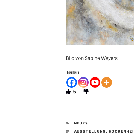
Bild von Sabine Weyers
Teilen
5
KATEGORIEN
NEUES
SCHLAGWÖRTER
AUSSTELLUNG
,
HOCKENHE