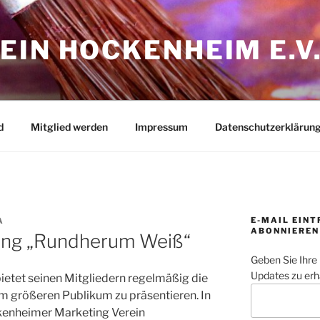
IN HOCKENHEIM E.V
d
Mitglied werden
Impressum
Datenschutzerklärun
E-MAIL EIN
A
ABONNIEREN
lung „Rundherum Weiß“
Geben Sie Ihre
Updates zu erh
etet seinen Mitgliedern regelmäßig die
em größeren Publikum zu präsentieren. In
enheimer Marketing Verein