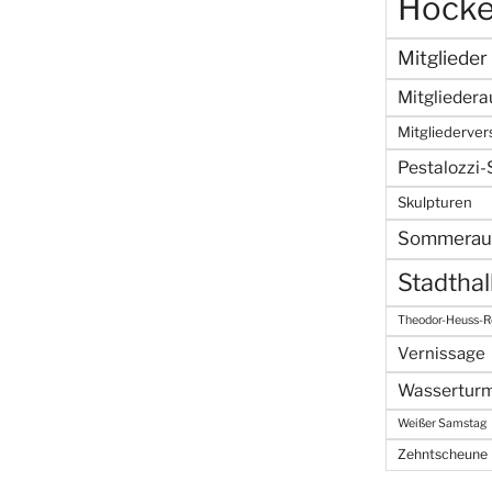
Hock
Mitglieder
Mitgliedera
Mitgliederve
Pestalozzi
Skulpturen
Sommeraus
Stadtha
Theodor-Heuss-R
Vernissage
Wassertur
Weißer Samstag
Zehntscheune