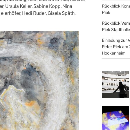
Rückblick Konze
er, Ursula Keller, Sabine Kopp, Nina
Piek
eierhöfer, Hedi Ruder, Gisela Späth,
Rückblick Verni
Piek Stadthal
Einladung zur V
Peter Piek am 
Hockenheim