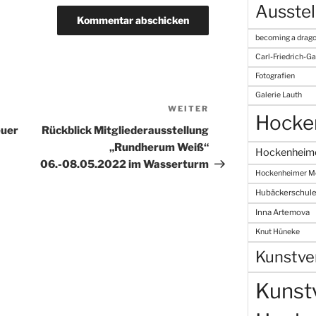
Ausstel
becoming a drago
Carl-Friedrich-
Fotografien
Galerie Lauth
WEITER
Nächster
Hocke
Beitrag
euer
Rückblick Mitgliederausstellung
„Rundherum Weiß“
Hockenheim
06.-08.05.2022 im Wasserturm
Hockenheimer M
Hubäckerschul
Inna Artemova
Knut Hüneke
Kunstve
Kunst