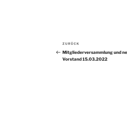
Beitragsnavigation
Vorheriger
ZURÜCK
Beitrag
Mitgliederversammlung und n
Vorstand 15.03.2022