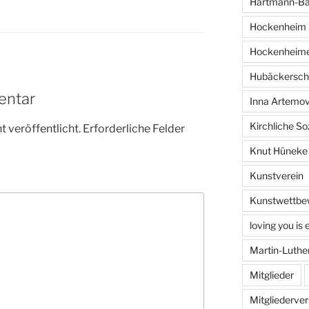
Hartmann-Ba
Hockenheim
Hockenheim
Hubäckersch
entar
Inna Artemo
Kirchliche S
 veröffentlicht.
Erforderliche Felder
Knut Hüneke
Kunstverein
Kunstwettbe
loving you is 
Martin-Luth
Mitglieder
Mitgliederv