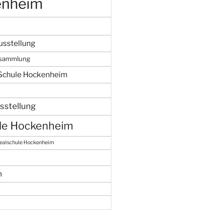
enheim
usstellung
rsammlung
-Schule Hockenheim
stellung
lle Hockenheim
ealschule Hockenheim
m