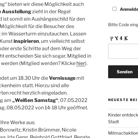
g“ bieten wir diese Möglichkeit auch
Anmeld
e Ausstellung
zieht in der Regel
 ist somit ein Aushängeschild für den
Bitte Code ein
e Möglichkeit für die Besucher des
t im Wasserturm einzutauchen. Lassen
 Kunst
inspirieren
, um vielleicht selbst
 oder erste Schritte auf dem Weg der
ht entscheiden Sie sich sogar, Mitglied in
u werden (Mitglied werden? Klicke
hier
).
ndet um 18.30 Uhr die
Vernissage
mit
nheim statt. Hierzu sind alle
ten recht herzlich eingeladen.
ung am
„Weißen Samstag“
, 07.05.2022
NEUESTE BE
ag, 08.05.2022 von 14-18 Uhr geöffnet.
Kinder entdec
Stadt
 Ihre Werke aus:
Borowitz, Kristin Brümmer, Nicole
Mitmachaktion 
aa, Ida Geng, Reinhold Gottfried, Renate