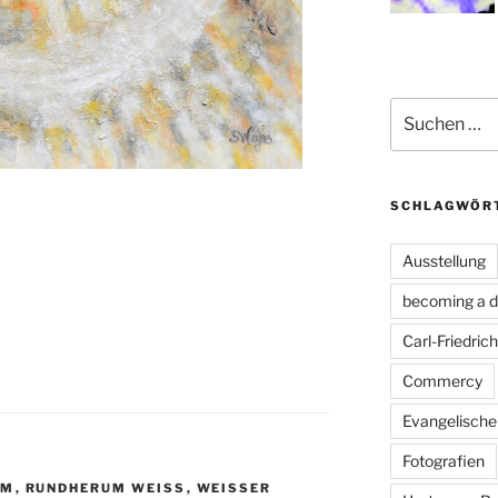
Suchen
nach:
SCHLAGWÖR
Ausstellung
becoming a d
Carl-Friedr
Commercy
Evangelisch
Fotografien
IM
,
RUNDHERUM WEISS
,
WEISSER S