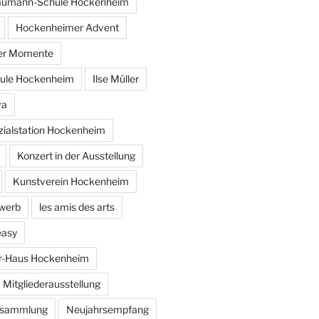
umann-Schule Hockenheim
Hockenheimer Advent
er Momente
ule Hockenheim
Ilse Müller
va
ozialstation Hockenheim
Konzert in der Ausstellung
Kunstverein Hockenheim
werb
les amis des arts
easy
er-Haus Hockenheim
Mitgliederausstellung
ersammlung
Neujahrsempfang