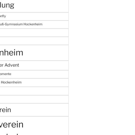
lung
nfly
Gauß-Gymnasium Hockenheim
nheim
er Advent
omente
e Hockenheim
rein
verein