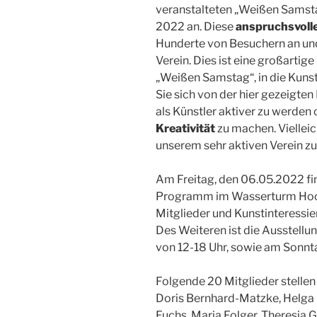
veranstalteten „Weißen Samsta
2022 an. Diese
anspruchsvoll
Hunderte von Besuchern an und
Verein. Dies ist eine großartig
„Weißen Samstag“, in die Kuns
Sie sich von der hier gezeigten
als Künstler aktiver zu werden
Kreativität
zu machen. Vielleic
unserem sehr aktiven Verein z
Am Freitag, den 06.05.2022 fi
Programm im Wasserturm Hocke
Mitglieder und Kunstinteressier
Des Weiteren ist die Ausstell
von 12-18 Uhr, sowie am Sonnt
Folgende 20 Mitglieder stellen
Doris Bernhard-Matzke, Helga 
Fuchs, Maria Folger, Theresia G